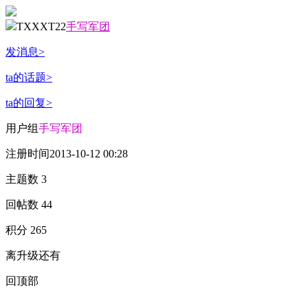
TXXXT22
手写军团
发消息
>
ta的话题
>
ta的回复
>
用户组
手写军团
注册时间
2013-10-12 00:28
主题数
3
回帖数
44
积分
265
离升级还有
回顶部