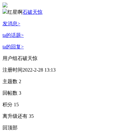
红星啊
石破天惊
发消息
>
ta的话题
>
ta的回复
>
用户组
石破天惊
注册时间
2022-2-28 13:13
主题数
2
回帖数
3
积分
15
离升级还有
35
回顶部