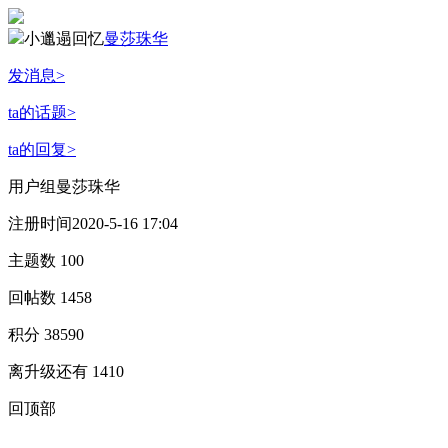
小邋遢回忆
曼莎珠华
发消息
>
ta的话题
>
ta的回复
>
用户组
曼莎珠华
注册时间
2020-5-16 17:04
主题数
100
回帖数
1458
积分
38590
离升级还有
1410
回顶部