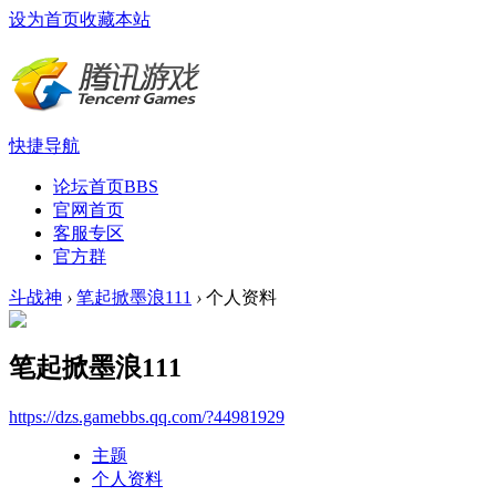
设为首页
收藏本站
快捷导航
论坛首页
BBS
官网首页
客服专区
官方群
斗战神
›
笔起掀墨浪111
›
个人资料
笔起掀墨浪111
https://dzs.gamebbs.qq.com/?44981929
主题
个人资料