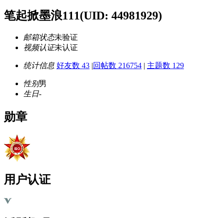
笔起掀墨浪111
(UID: 44981929)
邮箱状态
未验证
视频认证
未认证
统计信息
好友数 43
|
回帖数 216754
|
主题数 129
性别
男
生日
-
勋章
用户认证